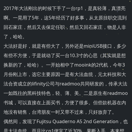
2017年大法刚出的时候下手了一台rp1，是真轻薄，真漂亮
啊。一晃用了5年，这5年经历了好多事，从太原挂职交流到
回石家庄，然后又去保定任职，然后又回石家庄，物是人非
了，哈哈。
大法好是好，就是有些大了，另外还是miniUSB接口，多少
有些不方便，于是就动了买一台10.3寸的心思（其实就是想
换新的了，哈哈）。一开始相中了mooink的2代机，今年3
月份刚上市，选它主要原因一是有大法血统，元太科技和大
法合资成立的lifinity公司与readmoo共同研发的，传承大法
一如既往的黑科技特色，轻、薄、美。二是原生有readmoo
书城，可以直接在上面买书，方便了很多。但些款机器在内
地没有销售，台湾朋友一时又带不过来，只好放弃了。
偶然间，发现了Fujitsu Quaderno A5 2nd Generation，也
是大法血统，而且比cp1便宜了近30%，果断入手，本来想