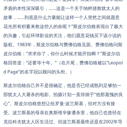
矛盾的本性深深吸引，……这是一个关于纳粹拯救犹太人的
故事，……到底是什么力量能让这样一个人突然之间就愿意
花光所有积蓄来救这些人的命呢？”斯皮尔伯格表现出了极大
的兴趣，引起环球影业的关注，他们愿意花钱买下该小说的
版权。1983年，斯皮尔伯格与费佛伯格见面。费佛伯格问斯
皮尔伯格：“求求你了，你什么时候才能开拍啊？”斯皮尔伯
格回答道：“还要等十年。”（在片尾，费佛伯格被以“Leopol
d Page”的名字冠以顾问的头衔。）
斯皮尔伯格自己并不是很确定，他是否已经成熟到足够拍一
部犹太人大屠杀的电影。拍摄计划一直徘徊于“他那羞愧的良
心”。斯皮尔伯格曾想让给罗曼·波兰斯基，但对方没有接
受。波兰斯基的母亲在奥斯维辛惨遭杀害，他自己也曾经在
克拉科夫犹太人区生活过。但波兰斯基最终还是在2002年导