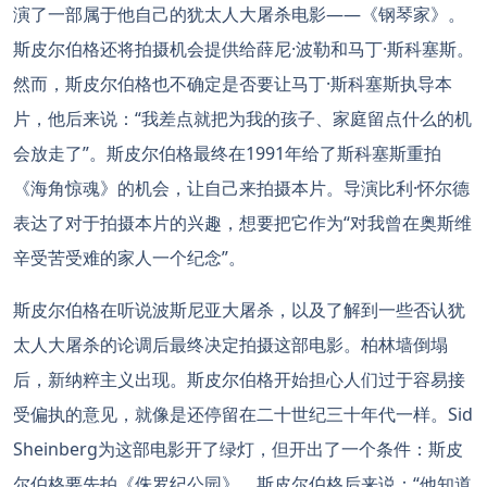
演了一部属于他自己的犹太人大屠杀电影——《钢琴家》。
斯皮尔伯格还将拍摄机会提供给薛尼·波勒和马丁·斯科塞斯。
然而，斯皮尔伯格也不确定是否要让马丁·斯科塞斯执导本
片，他后来说：“我差点就把为我的孩子、家庭留点什么的机
会放走了”。斯皮尔伯格最终在1991年给了斯科塞斯重拍
《海角惊魂》的机会，让自己来拍摄本片。导演比利·怀尔德
表达了对于拍摄本片的兴趣，想要把它作为“对我曾在奥斯维
辛受苦受难的家人一个纪念”。
斯皮尔伯格在听说波斯尼亚大屠杀，以及了解到一些否认犹
太人大屠杀的论调后最终决定拍摄这部电影。柏林墙倒塌
后，新纳粹主义出现。斯皮尔伯格开始担心人们过于容易接
受偏执的意见，就像是还停留在二十世纪三十年代一样。Sid
Sheinberg为这部电影开了绿灯，但开出了一个条件：斯皮
尔伯格要先拍《侏罗纪公园》。斯皮尔伯格后来说：“他知道