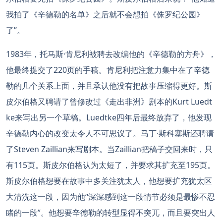
我拍了《辛德勒的名单》之后就不会想拍《侏罗纪公园》
了”。
1983年，托马斯·肯尼利被聘去改编他的《辛德勒的方舟》，
他最终提交了220页的手稿。肯尼利把注意力集中在了辛德
勒的几个关系上面，并且承认他没有把故事压缩得更好。斯
皮尔伯格又聘请了曾修改过《走出非洲》剧本的Kurt Luedt
ke来写出另一个草稿。Luedtke四年后最终放弃了，他发现
辛德勒内心的改变太令人不可思议了。马丁·斯科塞斯还聘请
了Steven Zaillian来写剧本。当Zaillian把稿子交回来时，只
有115页。斯皮尔伯格认为太短了，并要求其扩充至195页。
斯皮尔伯格想要在故事中多关注犹太人，他想要扩充犹太区
大清洗这一段，因为他“深深感到这一段情节必须是最惨不忍
睹的一段”。他想要辛德勒的转型显得不突兀，而且要突出人