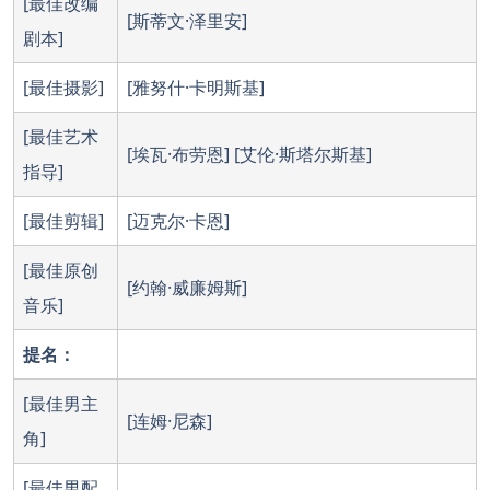
[最佳改编
[斯蒂文·泽里安]
剧本]
[最佳摄影]
[雅努什·卡明斯基]
[最佳艺术
[埃瓦·布劳恩] [艾伦·斯塔尔斯基]
指导]
[最佳剪辑]
[迈克尔·卡恩]
[最佳原创
[约翰·威廉姆斯]
音乐]
提名：
[最佳男主
[连姆·尼森]
角]
[最佳男配