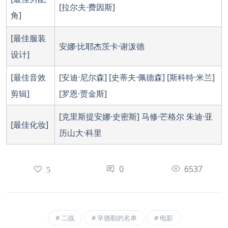
[拉尔夫·费因斯]
角]
[最佳服装
安娜·比耶杰茨卡·谢泼德
设计]
[最佳音效
[安迪·尼尔森] [史蒂夫·佩德森] [斯科特·米兰]
剪辑]
[罗恩·贾金斯]
[克里斯提安娜·史密斯] 马修·芒格尔 朱迪·亚
[最佳化妆]
历山大·科里
0
6537
5
二战
辛德勒的名单
电影