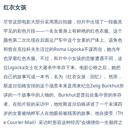
红衣女孩
尽管这部电影大部分采用黑白拍摄，但片中出现了一段极其
罕见的彩色片段——一名女童身上有鲜艳的红色衣服。这个
颜色第二次出现在后面运尸车中这个女童的尸体上。该角色
和曾在克拉科夫生活过的Roma Ligocka不谋而合，她当年
也穿着红色衣服。不过，和片中小女孩的悲惨遭遇不同，这
位Ligocka女士在大屠杀中幸存下来。电影公映之后，她把
自己的故事写成一本书，名为《红衣女孩：回忆》。然而，
斯皮尔伯格安排的这个场景本来是用来纪念Zelig Burkhut所
讲的一个故事中的人物的。Burkhut是普拉佐集中营的幸存
者。在拍片前的采访中，他给斯皮尔伯格讲述了一个未满四
岁的女童被纳粹军人在他眼前被残害的故事。他在接受《Th
e Courier-Mail》采访时形容这种经历“会缠绕你一生都挥之