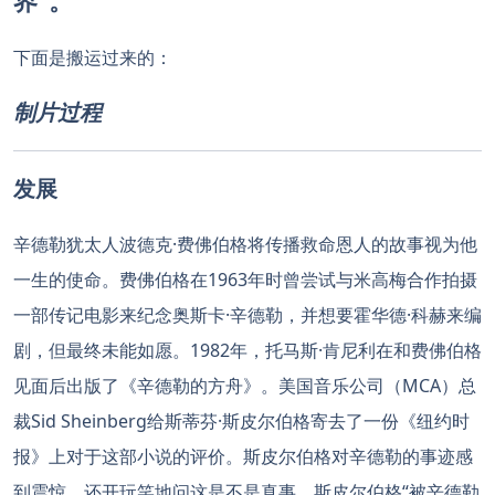
界”。
下面是搬运过来的：
制片过程
发展
辛德勒犹太人波德克·费佛伯格将传播救命恩人的故事视为他
一生的使命。费佛伯格在1963年时曾尝试与米高梅合作拍摄
一部传记电影来纪念奥斯卡·辛德勒，并想要霍华德·科赫来编
剧，但最终未能如愿。1982年，托马斯·肯尼利在和费佛伯格
见面后出版了《辛德勒的方舟》。美国音乐公司（MCA）总
裁Sid Sheinberg给斯蒂芬·斯皮尔伯格寄去了一份《纽约时
报》上对于这部小说的评价。斯皮尔伯格对辛德勒的事迹感
到震惊，还开玩笑地问这是不是真事。斯皮尔伯格“被辛德勒