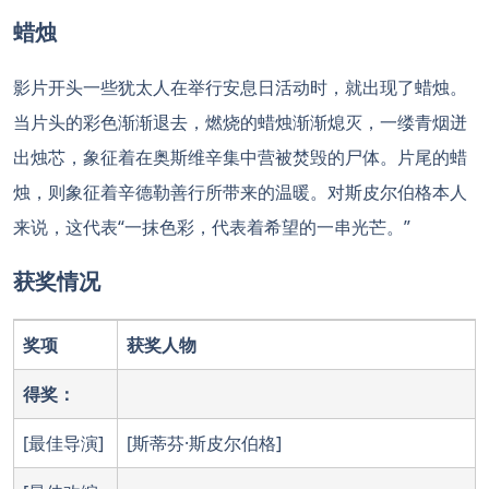
蜡烛
影片开头一些犹太人在举行安息日活动时，就出现了蜡烛。
当片头的彩色渐渐退去，燃烧的蜡烛渐渐熄灭，一缕青烟迸
出烛芯，象征着在奥斯维辛集中营被焚毁的尸体。片尾的蜡
烛，则象征着辛德勒善行所带来的温暖。对斯皮尔伯格本人
来说，这代表“一抹色彩，代表着希望的一串光芒。”
获奖情况
奖项
获奖人物
得奖：
[最佳导演]
[斯蒂芬·斯皮尔伯格]