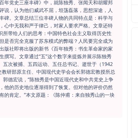
百年党史三座丰碑》中，就陈独秀、张闻天和胡耀邦
评说，认为他们威武不屈，坦荡磊落，思想深途，人
丰碑。文章总结三位丰碑人物的共同特点是：科学与
，心中无我和严于律己，对家人要求严格。文章还特
认识所带给人们的思考：中国特色社会主义取得历史性
但是否完全克服了苏东模式的弊端？人民要完全成为
出版社即将出版的新书《百年独秀：书生革命家的家
生撰写。文章通过“五”这个数字来提炼并展示陈独秀
、五次被捕、五四运动、五任总书记、逝世于（1942
校党史教研部原主任、中国现代史学会会长郭德宏教授所总
尾。郭德宏说，“陈独秀是中国近现代史和中共党史上争
，他的历史地位逐渐得到了恢复。但对他的评价仍然
有的肯定。”本文原题：《陈仲甫：来自独秀山的一块