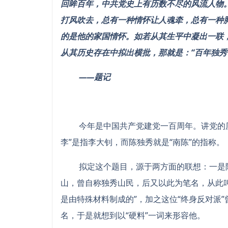
回眸百年，中共党史上有历数不尽的风流人物
打风吹去，总有一种情怀让人魂牵，总有一种
的是他的家国情怀。如若从其生平中凝出一联，
从其历史存在中拟出横批，那就是：“百年独秀
——题记
今年是中国共产党建党一百周年。讲党的历史
李”是指李大钊，而陈独秀就是“南陈”的指称。
拟定这个题目，源于两方面的联想：一是陈
山，曾自称独秀山民，后又以此为笔名，从此
是由特殊材料制成的”，加之这位“终身反对派”
名，于是就想到以“硬料”一词来形容他。