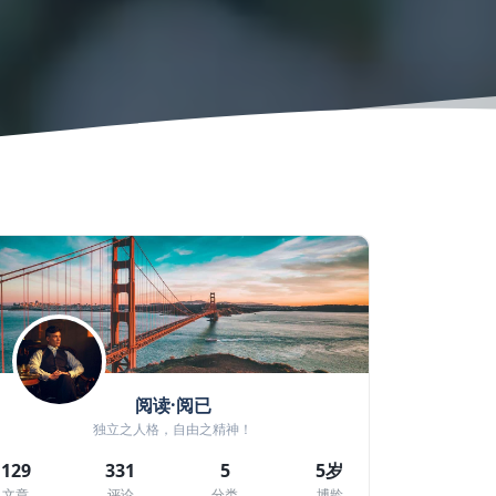
阅读·阅已
独立之人格，自由之精神！
129
331
5
5岁
文章
评论
分类
博龄