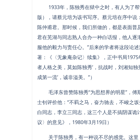
1933年，陈独秀在狱中之时，有人为了帮
版），请蔡元培为该书写序。蔡元培在序中说
陈仲甫君。那时候，我们所做的，都是表面普
君在芜湖与同志熟人合办一种白话报，他人逐
服他的毅力与责任心。”后来的学者将这段论述
著：《〈无象庵杂记〉续集》，正中书局1975年
者人格之美，莫如陈独秀’，抗战时，刘湘知独
成第一流’，诚非溢美。”）
毛泽东曾赞陈独秀“为思想界的明星”，傅斯
士钊评价他：“不羁之马，奋力驰去，不峻之坂
白同志，李立三同志，这三个人是不搞阴谋诡
议〉的意见》，1980年3月19日）
关于陈独秀，有一种说不尽的感觉。这里，我