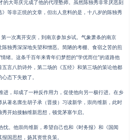
的大哥庆元成了他的代理塾师。虽然陈独秀非常厌恶刻
选》等非正统的文章，但出人意料的是，十八岁的陈独秀
第一次离开安庆，到南京参加乡试。气象萧条的南京
让陈独秀深深地失望和憎恶。简陋的考棚、食宿之苦的煎
”情绪。这条千百年来青年们梦想的“学优而仕”的道路他
首五言八韵诗外，第二场的《五经》和第三场的策论他都
的心态下失败了。
进，却成了一种反作用力，促使他向另一极行进。在乡
师从著名廪生胡子承（晋接）习读新学，崇尚维新，此时
独秀开始接触维新思想，顿觉茅塞乍启。
忱。他崇尚维新，希望自己也和《时务报》和《国闻
其报国思想，扬其资世良策。