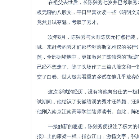
在祖父去世后，长陈独秀七岁并已考取秀才
板无聊的八股文，平日里喜欢读一些《昭明文
竟然县试夺魁，考取了秀才。
次年8月，陈独秀与大哥陈庆元打点行装，
城、来赶考的秀才们那些剥落斯文雅仪的劣行
熬，全部拥堵胸中，更加激起了陈独秀的“叛逆
已经不想走了。除了头场作了三篇八股文和一
交了白卷。世人极其看重的乡试在他几乎放弃
这次乡试的经历，没有将他向出仕的一极推
试期间，他结识了安徽绩溪的秀才汪希颜，汪
他刚入南京江南高等学堂陆师读书。自此，陈
一接触新的思想，陈独秀便投注了极大的热
报》上的康梁一样，指点江山，激扬文字，张