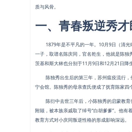
质与风骨。
一、青春叛逆秀才
1879年是不平凡的一年。10月9日（清
一子，取谱名陈庆同，官名乾生，他就是陈独
茨基和斯大林也分别于11月9日和12月21日降
陈独秀出生后的第三年，苏州瘟疫流行，他
宁会馆。陈独秀的母亲查氏便成了抚育陈家四
陈衍中去世三年后，小陈独秀的启蒙教育便
附颏，被本族亲戚取了绰号“白胡爹爹”。他有
教育方式对小庆同叛逆性格的形成影响深远。