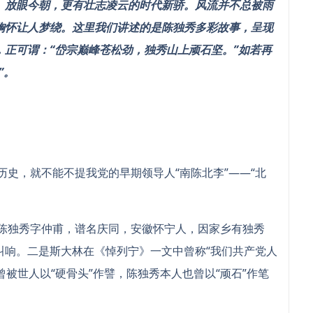
。放眼今朝，更有壮志凌云的时代新骄。风流并不总被雨
胸怀让人梦绕。这里我们讲述的是陈独秀多彩故事，呈现
正可谓：“岱宗巅峰苍松劲，独秀山上顽石坚。”如若再
”。
，就不能不提我党的早期领导人“南陈北李”——“北
独秀字仲甫，谱名庆同，安徽怀宁人，因家乡有独秀
叫响。二是斯大林在《悼列宁》一文中曾称“我们共产党人
曾被世人以“硬骨头”作譬，陈独秀本人也曾以“顽石”作笔