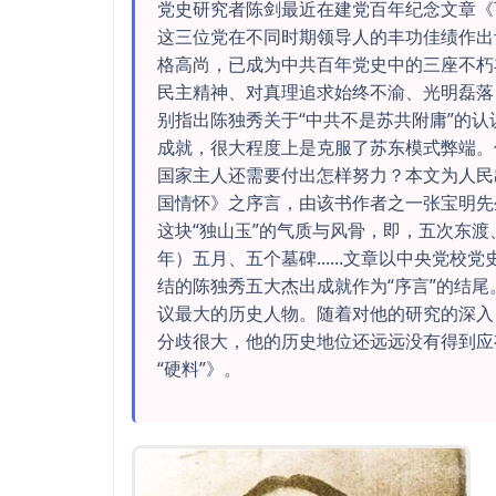
党史研究者陈剑最近在建党百年纪念文章《
这三位党在不同时期领导人的丰功佳绩作出
格高尚，已成为中共百年党史中的三座不朽
民主精神、对真理追求始终不渝、光明磊落
别指出陈独秀关于“中共不是苏共附庸”的
成就，很大程度上是克服了苏东模式弊端。
国家主人还需要付出怎样努力？本文为人民
国情怀》之序言，由该书作者之一张宝明先
这块“独山玉”的气质与风骨，即，五次东渡
年）五月、五个墓碑......文章以中央党
结的陈独秀五大杰出成就作为“序言”的结
议最大的历史人物。随着对他的研究的深入
分歧很大，他的历史地位还远远没有得到应
“硬料”》。