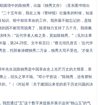
助困境中的陈独秀，出版《独秀文存》（亚东图书馆出
：“二十五年前，我在上海《警钟报》社服务的时候，知道
及知识、暗中鼓吹革命的工作。我所最不能忘记的，是陈
渐的因不耐苦而脱离了，陈君独力支持了几个月。我很佩
演绎为：“近代学者人格之美，莫如陈独秀。”（见刘太希
版，第24-29页。文中有言曰：“蔡元培氏曾言：‘近代学
秀贫，托郭春涛赠独秀二万金，独秀大骂不受也。‘才俊天
年先生说陈独秀是中国革命史上光芒万丈的大彗星，章
弗上，回头之草不啮。”邓小平曾说：“陈独秀，还有瞿秋
计的。”（《对起草〈关于建国以来党的若干历史问题的决
想通过“五”这个数字来提炼并展示这块“独山玉”的气