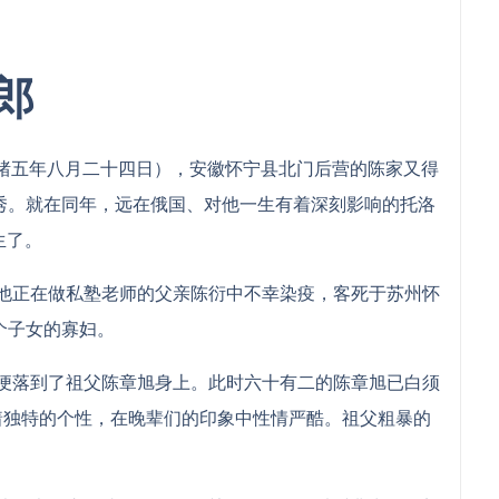
郎
光绪五年八月二十四日），安徽怀宁县北门后营的陈家又得
秀。就在同年，远在俄国、对他一生有着深刻影响的托洛
生了。
正在做私塾老师的父亲陈衍中不幸染疫，客死于苏州怀
个子女的寡妇。
落到了祖父陈章旭身上。此时六十有二的陈章旭已白须
着独特的个性，在晚辈们的印象中性情严酷。祖父粗暴的